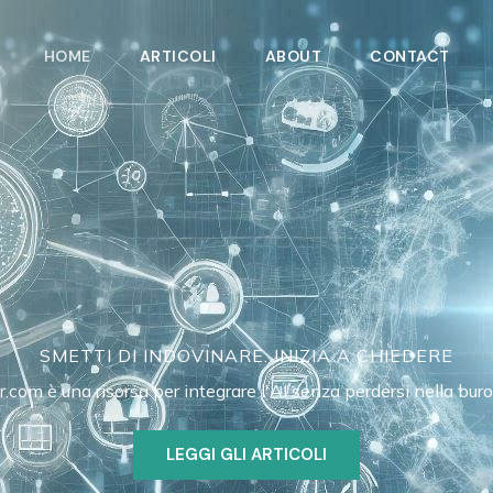
HOME
ARTICOLI
ABOUT
CONTACT
SMETTI DI INDOVINARE. INIZIA A CHIEDERE
r.com è una risorsa per integrare l'AI senza perdersi nella buro
LEGGI GLI ARTICOLI