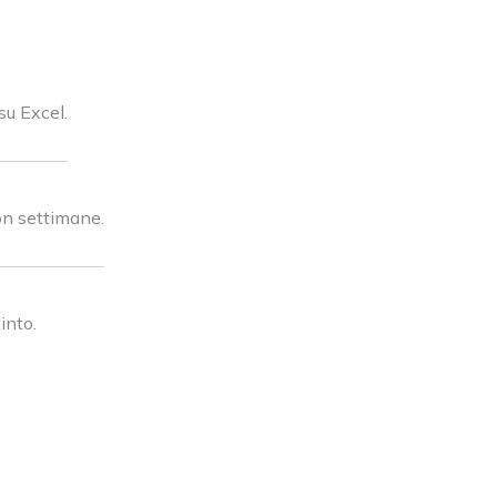
su Excel.
non settimane.
tinto.