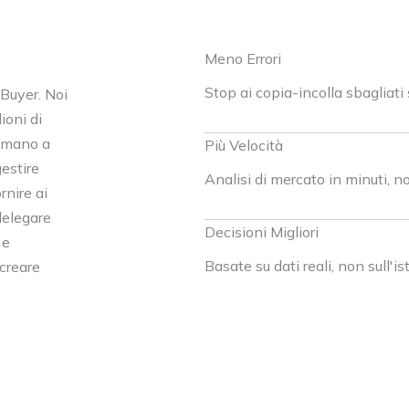
Meno Errori
Stop ai copia-incolla sbagliati 
i Buyer. Noi
ioni di
a mano a
Più Velocità
gestire
Analisi di mercato in minuti, 
nire ai
delegare
Decisioni Migliori
 e
Basate su dati reali, non sull'is
 creare