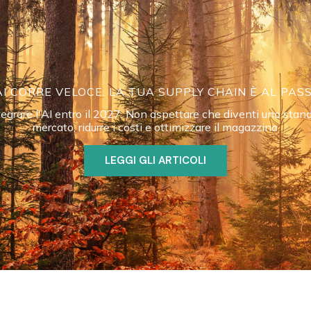
AI CORRE VELOCE. LA TUA SUPPLY CHAIN È AL PAS
tegrare l'AI entro il 2027. Non aspettare che diventi uno stand
mercato, ridurre i costi e ottimizzare il magazzino.
LEGGI GLI ARTICOLI