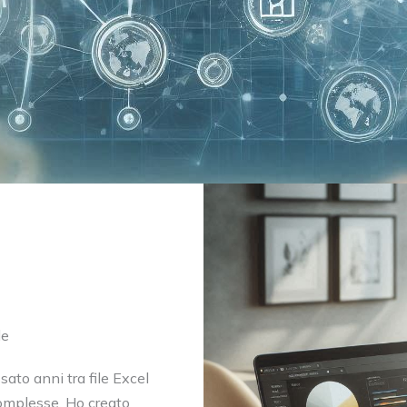
le
ato anni tra file Excel
 complesse. Ho creato